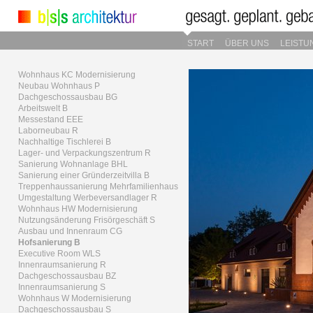
START
ÜBER UNS
LEISTU
Wohnhaus KC Modernisierung
Neubau Wohnhaus P
Dachgeschossausbau BG
Arbeitswelt B
Messestand EEE
Laborneubau R
Nachhaltige Tischlerei B
Lager- und Verpackungszentrum R
Sanierung Wohnanlage BHL
Sanierung einer Gründerzeitvilla B
Treppenhaussanierung Mehrfamilienhaus
Umgestaltung Werbeversandlager R
Wohnhaus HW Modernisierung
Nutzungsänderung Frisörgeschäft S
Ausbau und Innenraum CG
Hofsanierung B
Executive Room WLS
Innenraumsanierung R
Dachgeschossausbau BZ
Innenraumsanierung S
Wohnhaus W Modernisierung
Dachgeschossausbau S