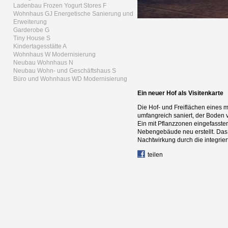
Ladenbau Frozen Yogurt Stores F
Wohnhaus GJ Energetische Sanierung und
Erweiterung
Garderobe G
Tiny House S
Kindertagesstätte A
Wohnhaus W Modernisierung
Neubau Wohnhaus N
Neubau Wohn- und Geschäftshaus S
Büro und Wohnhaus WD Modernisierung
Ein neuer Hof als Visitenkarte
Die Hof- und Freiflächen eines
umfangreich saniert, der Boden 
Ein mit Pflanzzonen eingefasste
Nebengebäude neu erstellt. Das
Nachtwirkung durch die integrier
teilen