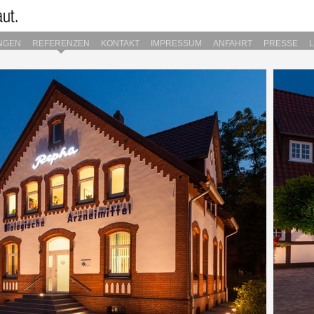
NGEN
REFERENZEN
KONTAKT
IMPRESSUM
ANFAHRT
PRESSE
L